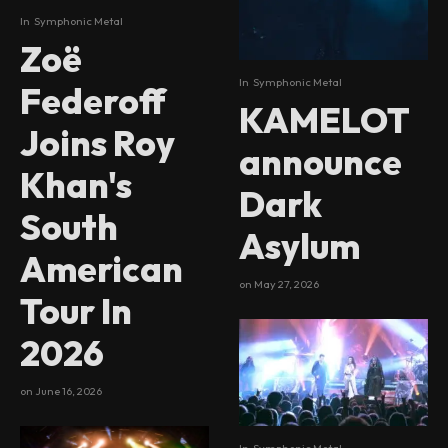
In
Symphonic Metal
Zoë
In
Symphonic Metal
Federoff
KAMELOT
Joins Roy
announce
Khan's
Dark
South
Asylum
American
on
May 27, 2026
Tour In
2026
on
June 16, 2026
In
Symphonic Metal