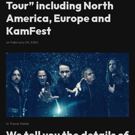
Tour” including North
America, Europe and
KamFest
on
February 24, 2026
In
Power Metal
We tell you the details of