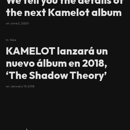
the next Kamelot album
on
June 2, 2020
In
New
KAMELOT lanzará un
nuevo álbum en 2018,
‘The Shadow Theory’
on
January 19, 2018