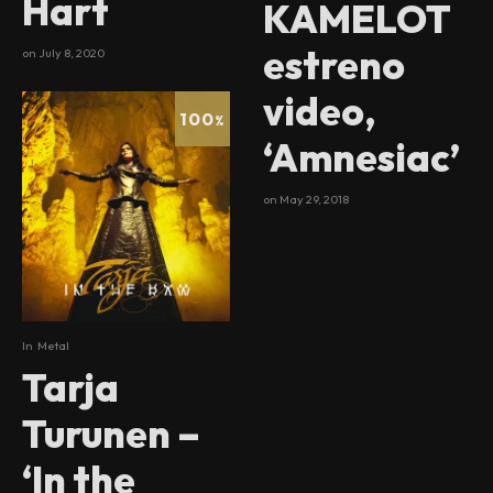
Hart
KAMELOT
estreno
on
July 8, 2020
video,
100
%
‘Amnesiac’
on
May 29, 2018
In
Metal
Tarja
Turunen –
‘In the