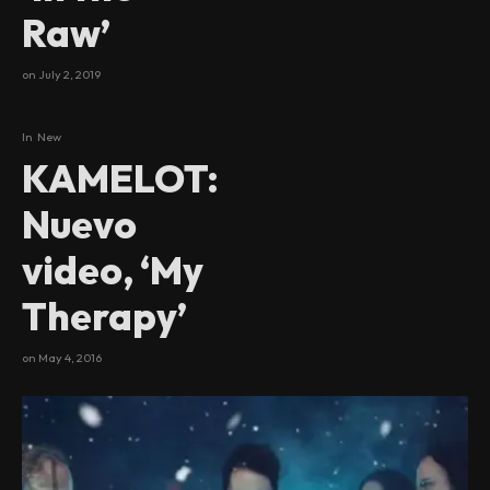
Raw’
on
July 2, 2019
In
New
KAMELOT:
Nuevo
video, ‘My
Therapy’
on
May 4, 2016