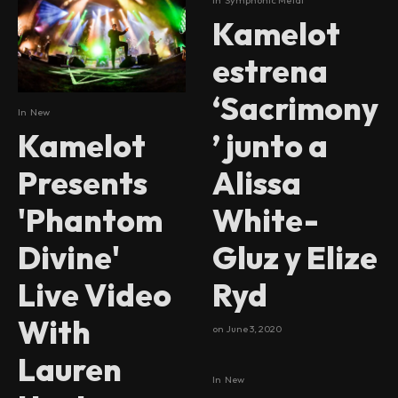
Kamelot
estrena
‘Sacrimony
In
New
’ junto a
Kamelot
Alissa
Presents
White-
'Phantom
Gluz y Elize
Divine'
Ryd
Live Video
With
on
June 3, 2020
Lauren
In
New